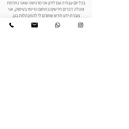
בכל יום עבודה עם לירון אני מרגישה שאני נתרמת
ומגלה דברים חדשים בתחום הריפוי בעיסוק, אני
צוברת ידע חדש שתורם לי להתנהלות בגן.
בנוסף העבודה עם לירון נעימה, מקצועית ובעלת
ערך מוסף"
קורל, גננת בגן תקשורת
"לירון עבדה אצלנו במעון קטקטים כ5 שנים
כמרפאה בעיסוק.
לירון מאוד מקצועית בתחומה, העניקה לצוות
המעון ולהורים ידע רב וייעוץ מקצועי ומטיב.
ללירון גישה טובה מאוד לילדים, היא מלאת
רגישות, הכלה וראייה מדוייקת את צרכי הפעוטות.
יש לציין שהצרכים והאתגרים של הפעוטות במעון
השיקומי שלנו הם מאוד מגוונים ורבים ולירון