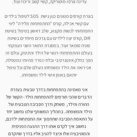
עדינה וגרפו-מוטוריקה, קשיי קשב וריכוז ועוד.
בוגרת קורסים מגוונים כגון גישת SOS לטיפול בילדים
עם קשיי אכילה, קורס "התתפתחות מלידה" ליווי
התפתחותי לנשות מקצוע, שלב ראשון בטיפול בשיטת
DIR ,קורס יוגה לילדים עם צרכים מיוחדים בשיטת
סוניה סומאר ועוד.
במסגרת התואר השני העמקתי
בעולם ההתפתחותי-רגשי של הילד והתינוק, עולם זה
הפך כחלק אינטגרטיבי ובלתי נפרד מהיותי כמטפלת.
אני רואה את הילד ומשפחתו כעולם שלם וכל טיפול
יותאם באופן אישי לילד ומשפחתו.
אני מאמינה בהתפתחות בדרך טבעית בעזרת
הדברים שהכי תורמים להתפתחות הילד- הקשר של
ההורה והילד, משחק ודרך הסביבה הטבעית של
הילד והמשפחה. בתהליך המשותף שלנו נחשוב יחד
על התאמת הסביבה שתתמוך את התפתחות ילדכם,
נחשוב איך לקדם אותו דרך ההנעה הפנימית
והמוטיבציה שלו וכיצד להגיב אליו בדרך שתקדם