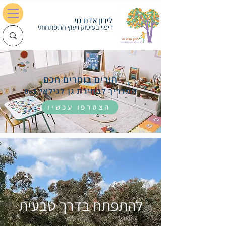
0548028702
הורים בוחרים חכם
lironadam@gmail.com
המדריך לבחירת גן לגילאי 0-3
הצטרפו עכשיו
להתפתח בדרך טבעית