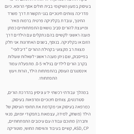
בעיסוק במעון השיקומי בבית חולים אסף הרופא. כיום
מדריכה צוותים חינוכיים בגני תקשורת דרך משרד
החינוך, עובדת בקליניקה פרטית ברמות מאיר
ומייעצת להורים סביב נושאים התפתחותיים כמתן
מענה ראשוני לקשיים בהם נתקלים עם הילדים דרך
הזום או בקליניקה. בנוסף, בשנים האחרונות אני חלק
מצוות רב מקצועי בקהילת ההורים "דיבלופי"
בפייסבוק, שם ניתן מענה ראשוני לשאלות שעולות
בקרב הורים לילדים בגילאי 0-5. מתפעלת עמוד
אינסטגרם העוסק בהתפתחות הילד, הורות ויעוץ
התפתחותי.
במהלך עבודתי רכשתי ידע וניסיון בהדרכת הורים,
סטודנטים, צוותים חינוכיים ומרפאות בעיסוק.
כמרפאה בעיסוק אני מקדמת את תחומי העיסוק של
הילד (משחק, למידה, עצמאות בתפקודי יומיום, פנאי
וחברה) מתוכם עבודה עם עיכובים התפתחותיים,
ASD, CP, קשיים בעיבוד והוויסות החושי, מוטוריקה