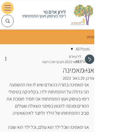
פוסט
0548028702
lironadam@gmail.com
All Posts
לירון אדם
All Posts
3 במאי 2023
זמן קריאה 1 דקות
אני מאמינה
כללי
עודכן:
20 באוג׳ 2023
אני מאמינה בהורה כהאדם שיש לו את ההשפעה 
הכי גדולה על התפתחות ילדו. בקליניקה בטיפולי 
ריפוי בעיסוק ויעוץ התפתחותי אני תמיד תומכת את 
ההורים ומנסה להכווין בסימני השאלה שעולים 
סביב התפתחותו של הילד ולחבר לאינטואיציה. 
אני מאמינה שכל ילד הוא עולם, וכל ילד הוא שונה 