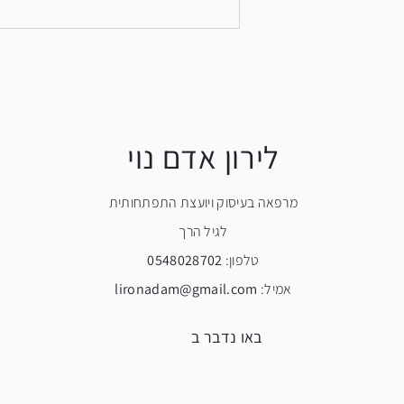
ברגעים האלו קל לחשוב שזו בעיית
התנהגות. אבל בפרק הפודקאסט
לירון אדם נוי
מרפאה בעיסוק ויועצת התפתחותית
לגיל הרך
טלפון:
0548028702
אמיל:
lironadam@gmail.com
באו נדבר ב