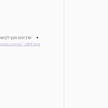
שרביטים מעץ לקישוט
iexpress.com/e/_oBrFpog