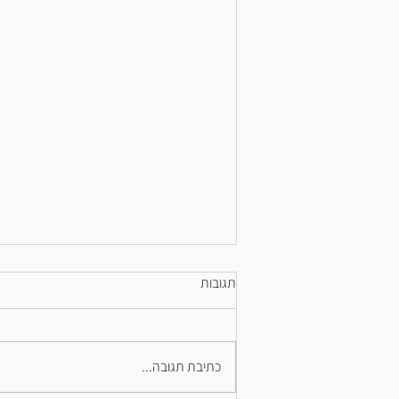
ויסות אצל ילדים: מה הגוף עושה
תגובות
כשקשה לו?
י ש רגעים ביום שבהם נראה שהילד “מאבד
את זה”. כעס שמתפרץ, תסכול שלא נרגע,
כתיבת תגובה...
חוסר שקט, ולעיתים גם התנהגויות כמו
הכנסת חפצים לפה או לעיסת שרוולים.