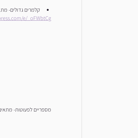
קלמרים גדולים- מתאי
iexpress.com/e/_oFWbtCg
מספריים לפעוטות- מתאים 