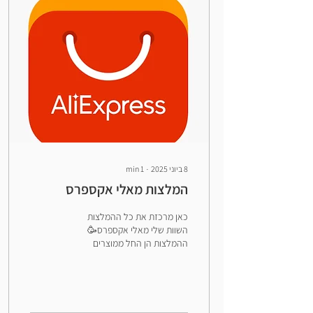
הגוף והמערכת הרגשית לשמור על
איזון. כשוויסות נפגע, ההתנהגות
היא רק הסימן החיצוני. כעס,
תסכול, בכי, הצפה רגשית או
חיפוש תחושתי (כמו הכנסת חפצים
לפה) הם דרכים...
8 ביוני 2025
∙
1
min
המלצות מאלי אקספרס
כאן מרכזת את כל ההמלצות
השוות שלי מאלי אקספרס🥳
ההמלצות הן החל ממוצרים
שקשורים למשחק, יצירה והנאה
אבל גם דברים שקניתי לילדים ואני
מאד...