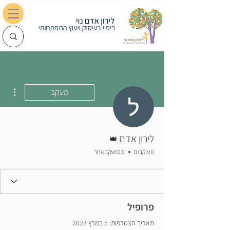
0548028702
lironadam@gmail.com
ions
מעקב
אדמין
לירון אדם
0 עוקבים
0 במעקב אחר
פרופיל
תאריך הצטרפות: 5 במרץ 2023