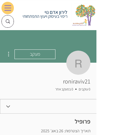
0548028702
lironadam@gmail.com
ions
מעקב
roniraviv21
roniraviv21
0 עוקבים
0 במעקב אחר
פרופיל
תאריך הצטרפות: 26 באוג׳ 2025